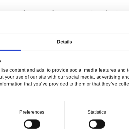
dersson välkommen till oss som ny redovisningskonsu
r tjej som gillar att baka. Det sista ser vi mycket f
Details
s
ise content and ads, to provide social media features and to
t your use of our site with our social media, advertising an
nformation that you’ve provided to them or that they’ve colle
KATEGORIER
Okategoriserade
Preferences
Statistics