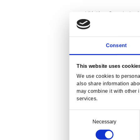
Vi hälsar Jennie An
Jennie är en hemmakä
#beach2018
Consent
This website uses cookie
We use cookies to personal
also share information abou
may combine it with other i
services.
C
o
Necessary
n
s